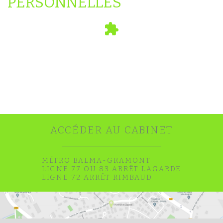
PERSONNELLES
ACCÉDER AU CABINET
MÉTRO BALMA-GRAMONT
LIGNE 77 OU 83 ARRÊT LAGARDE
LIGNE 72 ARRÊT RIMBAUD